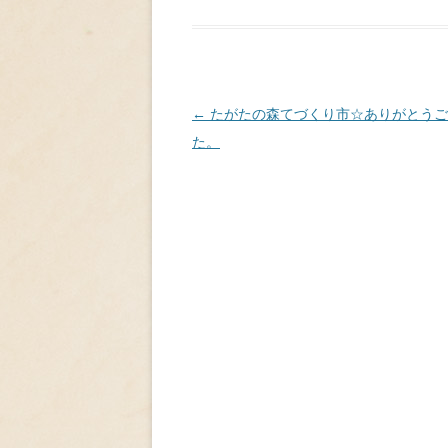
投
←
たがたの森てづくり市☆ありがとうご
稿
た。
ナ
ビ
ゲ
ー
シ
ョ
ン