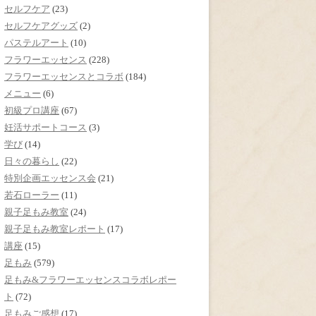
セルフケア
(23)
セルフケアグッズ
(2)
パステルアート
(10)
フラワーエッセンス
(228)
フラワーエッセンスとコラボ
(184)
メニュー
(6)
初級プロ講座
(67)
妊活サポートコース
(3)
学び
(14)
日々の暮らし
(22)
特別企画エッセンス会
(21)
若石ローラー
(11)
親子足もみ教室
(24)
親子足もみ教室レポート
(17)
講座
(15)
足もみ
(579)
足もみ&フラワーエッセンスコラボレポー
ト
(72)
足もみご感想
(17)