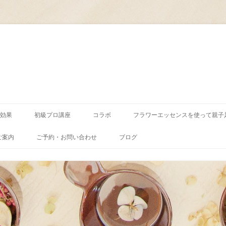
コ
ン
効果
初級プロ講座
コラボ
フラワーエッセンスを使って親子
テ
ン
ツ
ご案内
ご予約・お問い合わせ
ブログ
へ
ス
キ
ッ
プ