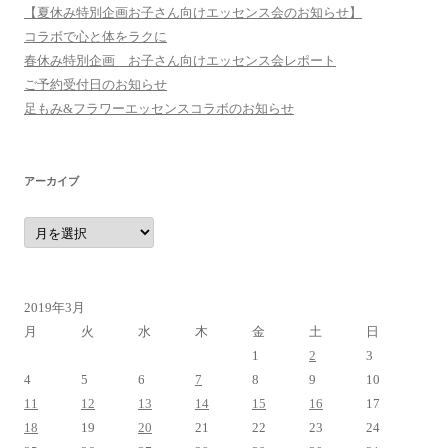
【夏休み特別企画お子さん向けエッセンス会のお知らせ】
コラボで心と体をラクに
春休み特別企画 お子さん向けエッセンス会レポート
ご予約受付日のお知らせ
足もみ&フラワーエッセンスコラボのお知らせ
アーカイブ
ア
ー
カ
イ
ブ
2019年3月
月
火
水
木
金
土
日
1
2
3
4
5
6
7
8
9
10
11
12
13
14
15
16
17
18
19
20
21
22
23
24