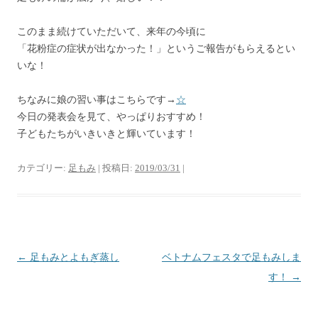
このまま続けていただいて、来年の今頃に
「花粉症の症状が出なかった！」というご報告がもらえるとい
いな！
ちなみに娘の習い事はこちらです→
☆
今日の発表会を見て、やっぱりおすすめ！
子どもたちがいきいきと輝いています！
カテゴリー:
足もみ
| 投稿日:
2019/03/31
|
投
←
足もみとよもぎ蒸し
ベトナムフェスタで足もみしま
稿
す！
→
ナ
ビ