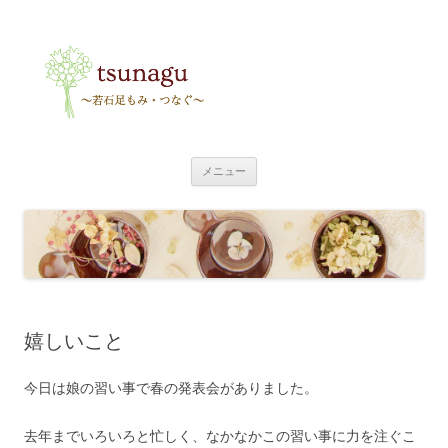
tsunagu
〜足もみ・つなぐ〜
コ
メニュー
ン
テ
ン
ツ
へ
ス
キ
ッ
プ
嬉しいこと
今日は娘の習い事で春の発表会がありました。
去年までいろいろと忙しく、なかなかこの習い事に力を注ぐこ