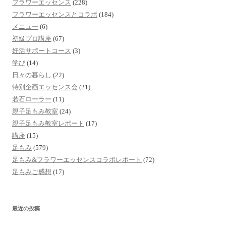
フラワーエッセンス
(228)
フラワーエッセンスとコラボ
(184)
メニュー
(6)
初級プロ講座
(67)
妊活サポートコース
(3)
学び
(14)
日々の暮らし
(22)
特別企画エッセンス会
(21)
若石ローラー
(11)
親子足もみ教室
(24)
親子足もみ教室レポート
(17)
講座
(15)
足もみ
(579)
足もみ&フラワーエッセンスコラボレポート
(72)
足もみご感想
(17)
最近の投稿