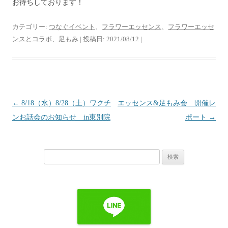
お待ちしております！
カテゴリー:
つなぐイベント
、
フラワーエッセンス
、
フラワーエッセ
ンスとコラボ
、
足もみ
| 投稿日:
2021/08/12
|
投
←
8/18（水）8/28（土）ワクチ
エッセンス&足もみ会 開催レ
稿
ンお話会のお知らせ in東別院
ポート
→
ナ
ビ
検
ゲ
索:
ー
シ
ョ
ン