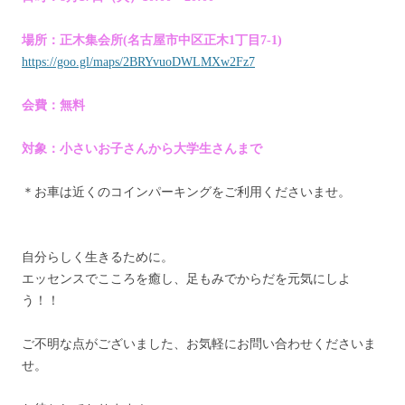
場所：正木集会所(名古屋市中区正木1丁目7-1)
https://goo.gl/maps/2BRYvuoDWLMXw2Fz7
会費：無料
対象：小さいお子さんから大学生さんまで
＊お車は近くのコインパーキングをご利用くださいませ。
自分らしく生きるために。
エッセンスでこころを癒し、足もみでからだを元気にしよ
う！！
ご不明な点がございました、お気軽にお問い合わせくださいま
せ。