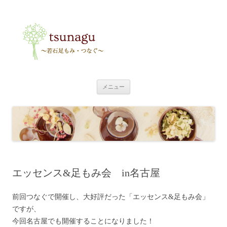
tsunagu
〜足もみ・つなぐ〜
コ
メニュー
ン
テ
ン
ツ
へ
ス
キ
ッ
プ
エッセンス&足もみ会 in名古屋
前回つなぐで開催し、大好評だった「エッセンス&足もみ会」
ですが、
今回名古屋でも開催することになりました！