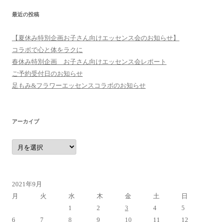
最近の投稿
【夏休み特別企画お子さん向けエッセンス会のお知らせ】
コラボで心と体をラクに
春休み特別企画 お子さん向けエッセンス会レポート
ご予約受付日のお知らせ
足もみ&フラワーエッセンスコラボのお知らせ
アーカイブ
ア
ー
カ
イ
ブ
2021年9月
月
火
水
木
金
土
日
1
2
3
4
5
6
7
8
9
10
11
12