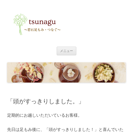
tsunagu
〜足もみ・つなぐ〜
コ
メニュー
ン
テ
ン
ツ
へ
ス
キ
ッ
プ
「頭がすっきりしました。」
定期的にお越しいただいているお客様。
先日は足もみ後に、「頭がすっきりしました！」と喜んでいた