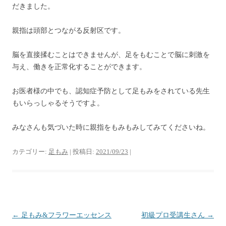
だきました。
親指は頭部とつながる反射区です。
脳を直接揉むことはできませんが、足をもむことで脳に刺激を
与え、働きを正常化することができます。
お医者様の中でも、認知症予防として足もみをされている先生
もいらっしゃるそうですよ。
みなさんも気づいた時に親指をもみもみしてみてくださいね。
カテゴリー:
足もみ
| 投稿日:
2021/09/23
|
投
←
足もみ&フラワーエッセンス
初級プロ受講生さん
→