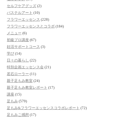
セルフケアグッズ
(2)
パステルアート
(10)
フラワーエッセンス
(228)
フラワーエッセンスとコラボ
(184)
メニュー
(6)
初級プロ講座
(67)
妊活サポートコース
(3)
学び
(14)
日々の暮らし
(22)
特別企画エッセンス会
(21)
若石ローラー
(11)
親子足もみ教室
(24)
親子足もみ教室レポート
(17)
講座
(15)
足もみ
(579)
足もみ&フラワーエッセンスコラボレポート
(72)
足もみご感想
(17)