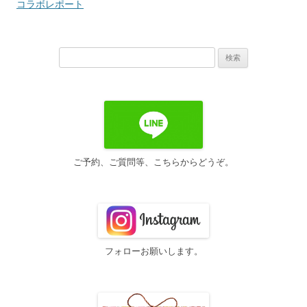
稿
コラボレポート
ナ
ビ
検
ゲ
索:
ー
シ
ョ
ン
ご予約、ご質問等、こちらからどうぞ。
フォローお願いします。