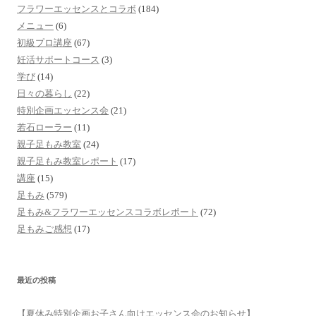
フラワーエッセンスとコラボ
(184)
メニュー
(6)
初級プロ講座
(67)
妊活サポートコース
(3)
学び
(14)
日々の暮らし
(22)
特別企画エッセンス会
(21)
若石ローラー
(11)
親子足もみ教室
(24)
親子足もみ教室レポート
(17)
講座
(15)
足もみ
(579)
足もみ&フラワーエッセンスコラボレポート
(72)
足もみご感想
(17)
最近の投稿
【夏休み特別企画お子さん向けエッセンス会のお知らせ】