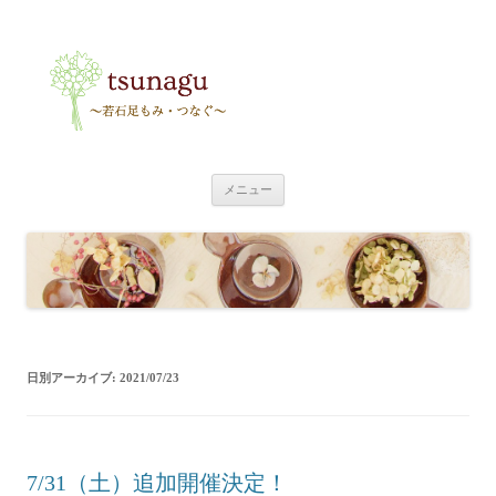
tsunagu
〜足もみ・つなぐ〜
コ
メニュー
ン
テ
ン
ツ
へ
ス
キ
ッ
プ
日別アーカイブ:
2021/07/23
7/31（土）追加開催決定！