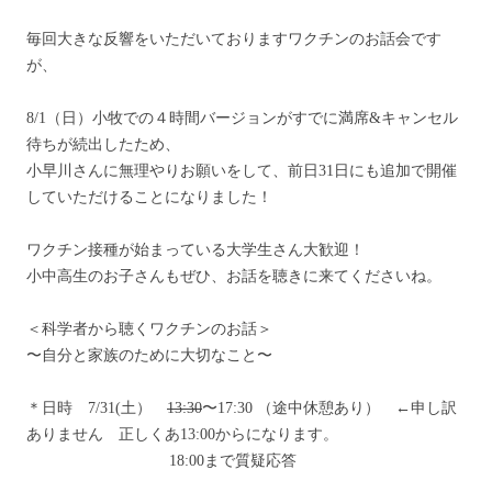
毎回大きな反響をいただいておりますワクチンのお話会です
が、
8/1（日）小牧での４時間バージョンがすでに満席&キャンセル
待ちが続出したため、
小早川さんに無理やりお願いをして、前日31日にも追加で開催
していただけることになりました！
ワクチン接種が始まっている大学生さん大歓迎！
小中高生のお子さんもぜひ、お話を聴きに来てくださいね。
＜科学者から聴くワクチンのお話＞
〜自分と家族のために大切なこと〜
＊日時 7/31(土）
13:30
〜17:30 （途中休憩あり） ←申し訳
ありません 正しくあ13:00からになります。
18:00まで質疑応答