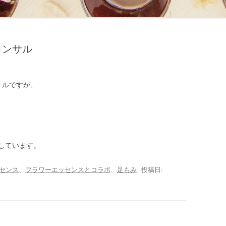
コンサル
サルですが、
しています。
センス
、
フラワーエッセンスとコラボ
、
足もみ
| 投稿日: