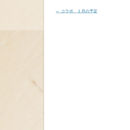
投
←
コラボ、１月の予定
稿
ナ
ビ
ゲ
ー
シ
ョ
ン