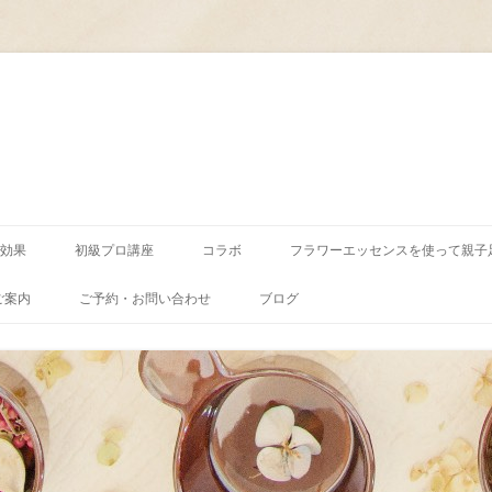
コ
ン
効果
初級プロ講座
コラボ
フラワーエッセンスを使って親子
テ
ン
ツ
ご案内
ご予約・お問い合わせ
ブログ
へ
ス
キ
ッ
プ