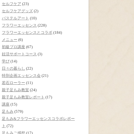
セルフケア
(23)
セルフケアグッズ
(2)
パステルアート
(10)
フラワーエッセンス
(228)
フラワーエッセンスとコラボ
(184)
メニュー
(6)
初級プロ講座
(67)
妊活サポートコース
(3)
学び
(14)
日々の暮らし
(22)
特別企画エッセンス会
(21)
若石ローラー
(11)
親子足もみ教室
(24)
親子足もみ教室レポート
(17)
講座
(15)
足もみ
(579)
足もみ&フラワーエッセンスコラボレポー
ト
(72)
足もみご感想
(17)