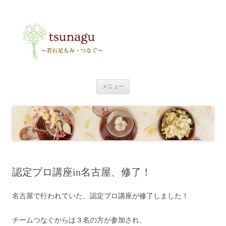
tsunagu
〜足もみ・つなぐ〜
コ
メニュー
ン
テ
ン
ツ
へ
ス
キ
ッ
プ
認定プロ講座in名古屋、修了！
名古屋で行われていた、認定プロ講座が修了しました！
チームつなぐからは３名の方が参加され、