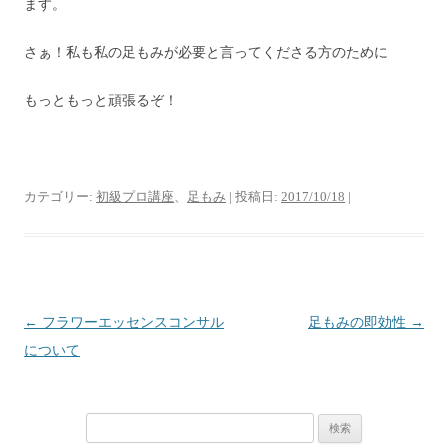
ます。
さぁ！私も私の足もみが必要と言ってくださる方のために
もっともっと頑張るぞ！
カテゴリー:
初級プロ講座
、
足もみ
| 投稿日:
2017/10/18
|
投
←
フラワーエッセンスコンサル
足もみの即効性
→
稿
について
ナ
ビ
検
ゲ
索: