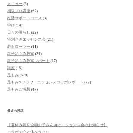
メニュー
(6)
初級プロ講座
(67)
妊活サポートコース
(3)
学び
(14)
日々の暮らし
(22)
特別企画エッセンス会
(21)
若石ローラー
(11)
親子足もみ教室
(24)
親子足もみ教室レポート
(17)
講座
(15)
足もみ
(579)
足もみ&フラワーエッセンスコラボレポート
(72)
足もみご感想
(17)
最近の投稿
【夏休み特別企画お子さん向けエッセンス会のお知らせ】
コラボで心と体をラクに