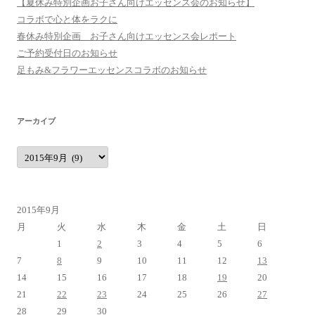
【夏休み特別企画お子さん向けエッセンス会のお知らせ】
コラボで心と体をラクに
春休み特別企画 お子さん向けエッセンス会レポート
ご予約受付日のお知らせ
足もみ&フラワーエッセンスコラボのお知らせ
アーカイブ
ア
ー
カ
イ
ブ
2015年9月
月
火
水
木
金
土
日
1
2
3
4
5
6
7
8
9
10
11
12
13
14
15
16
17
18
19
20
21
22
23
24
25
26
27
28
29
30