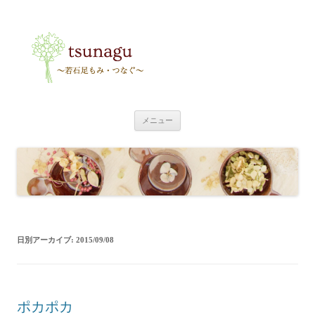
tsunagu
〜足もみ・つなぐ〜
コ
メニュー
ン
テ
ン
ツ
へ
ス
キ
ッ
プ
日別アーカイブ:
2015/09/08
ポカポカ