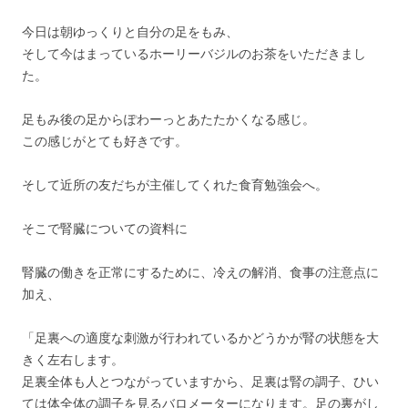
今日は朝ゆっくりと自分の足をもみ、
そして今はまっているホーリーバジルのお茶をいただきまし
た。
足もみ後の足からぽわーっとあたたかくなる感じ。
この感じがとても好きです。
そして近所の友だちが主催してくれた食育勉強会へ。
そこで腎臓についての資料に
腎臓の働きを正常にするために、冷えの解消、食事の注意点に
加え、
「足裏への適度な刺激が行われているかどうかが腎の状態を大
きく左右します。
足裏全体も人とつながっていますから、足裏は腎の調子、ひい
ては体全体の調子を見るバロメーターになります。足の裏がし