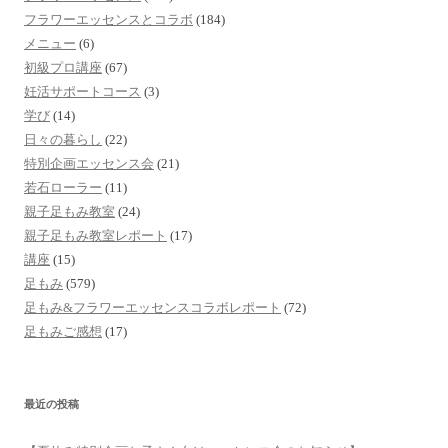
フラワーエッセンスとコラボ
(184)
メニュー
(6)
初級プロ講座
(67)
妊活サポートコース
(3)
学び
(14)
日々の暮らし
(22)
特別企画エッセンス会
(21)
若石ローラー
(11)
親子足もみ教室
(24)
親子足もみ教室レポート
(17)
講座
(15)
足もみ
(579)
足もみ&フラワーエッセンスコラボレポート
(72)
足もみご感想
(17)
最近の投稿