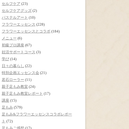
セルフケア
(23)
セルフケアグッズ
(2)
パステルアート
(10)
フラワーエッセンス
(228)
フラワーエッセンスとコラボ
(184)
メニュー
(6)
初級プロ講座
(67)
妊活サポートコース
(3)
学び
(14)
日々の暮らし
(22)
特別企画エッセンス会
(21)
若石ローラー
(11)
親子足もみ教室
(24)
親子足もみ教室レポート
(17)
講座
(15)
足もみ
(579)
足もみ&フラワーエッセンスコラボレポー
ト
(72)
足もみご感想
(17)