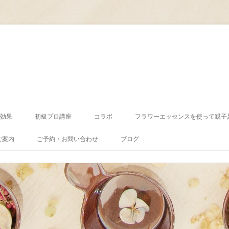
コ
ン
効果
初級プロ講座
コラボ
フラワーエッセンスを使って親子
テ
ン
ツ
ご案内
ご予約・お問い合わせ
ブログ
へ
ス
キ
ッ
プ