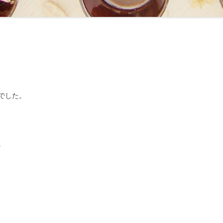
でした。
。
、