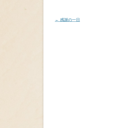
投
←
感謝の一日
稿
ナ
ビ
ゲ
ー
シ
ョ
ン