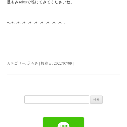
足もみsolusで感じてみてくださいね。
+::+:-:+:-:+:-:+:-:+:-:+:-:+:-:+:-:+:-:
カテゴリー:
足もみ
| 投稿日:
2022/07/09
|
検
索: