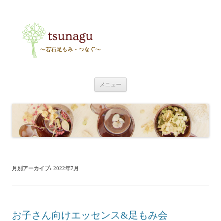
tsunagu
〜足もみ・つなぐ〜
コ
メニュー
ン
テ
ン
ツ
へ
ス
キ
ッ
プ
月別アーカイブ:
2022年7月
お子さん向けエッセンス&足もみ会