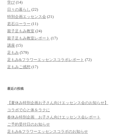
学び
(14)
日々の暮らし
(22)
特別企画エッセンス会
(21)
若石ローラー
(11)
親子足もみ教室
(24)
親子足もみ教室レポート
(17)
講座
(15)
足もみ
(579)
足もみ&フラワーエッセンスコラボレポート
(72)
足もみご感想
(17)
最近の投稿
【夏休み特別企画お子さん向けエッセンス会のお知らせ】
コラボで心と体をラクに
春休み特別企画 お子さん向けエッセンス会レポート
ご予約受付日のお知らせ
足もみ&フラワーエッセンスコラボのお知らせ