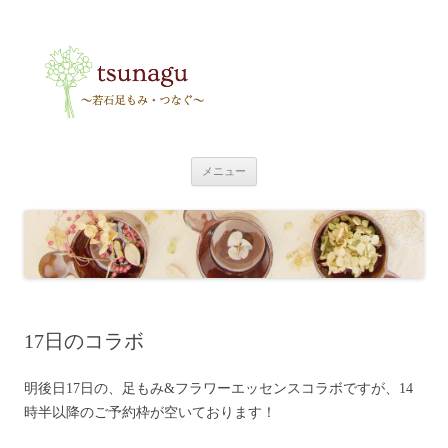
tsunagu
〜足もみ・つなぐ〜
コ
メニュー
ン
テ
ン
ツ
へ
ス
キ
ッ
プ
17日のコラボ
明後日17日の、足もみ&フラワーエッセンスコラボですが、14
時半以降のご予約枠が空いております！