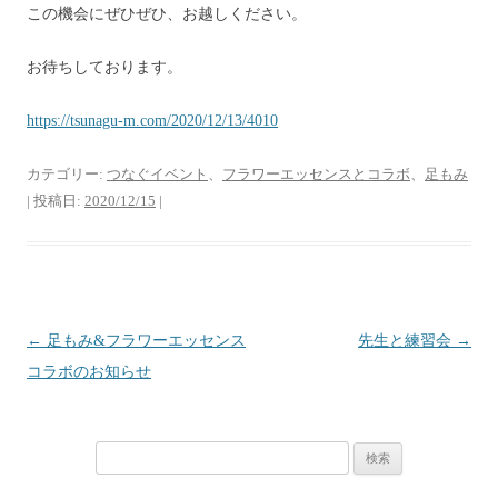
この機会にぜひぜひ、お越しください。
お待ちしております。
https://tsunagu-m.com/2020/12/13/4010
カテゴリー:
つなぐイベント
、
フラワーエッセンスとコラボ
、
足もみ
| 投稿日:
2020/12/15
|
投
←
足もみ&フラワーエッセンス
先生と練習会
→
稿
コラボのお知らせ
ナ
ビ
検
ゲ
索:
ー