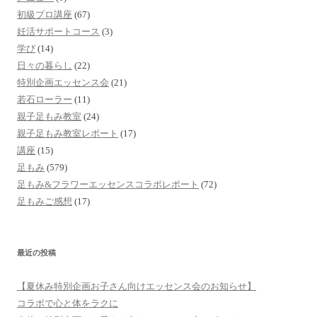
初級プロ講座
(67)
妊活サポートコース
(3)
学び
(14)
日々の暮らし
(22)
特別企画エッセンス会
(21)
若石ローラー
(11)
親子足もみ教室
(24)
親子足もみ教室レポート
(17)
講座
(15)
足もみ
(579)
足もみ&フラワーエッセンスコラボレポート
(72)
足もみご感想
(17)
最近の投稿
【夏休み特別企画お子さん向けエッセンス会のお知らせ】
コラボで心と体をラクに