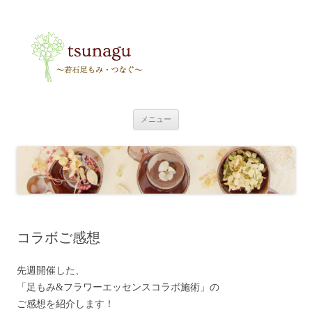
tsunagu
〜足もみ・つなぐ〜
コ
メニュー
ン
テ
ン
ツ
へ
ス
キ
ッ
プ
コラボご感想
先週開催した、
「足もみ&フラワーエッセンスコラボ施術」の
ご感想を紹介します！