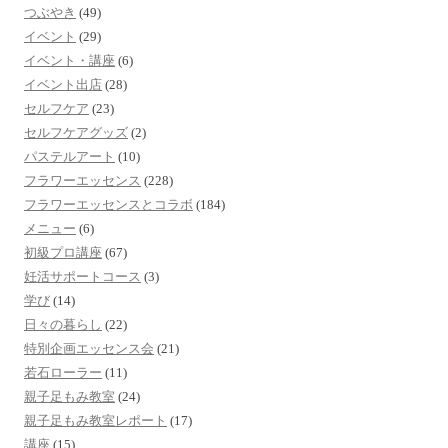
つぶやき
(49)
イベント
(29)
イベント・講座
(6)
イベント出店
(28)
セルフケア
(23)
セルフケアグッズ
(2)
パステルアート
(10)
フラワーエッセンス
(228)
フラワーエッセンスとコラボ
(184)
メニュー
(6)
初級プロ講座
(67)
妊活サポートコース
(3)
学び
(14)
日々の暮らし
(22)
特別企画エッセンス会
(21)
若石ローラー
(11)
親子足もみ教室
(24)
親子足もみ教室レポート
(17)
講座
(15)