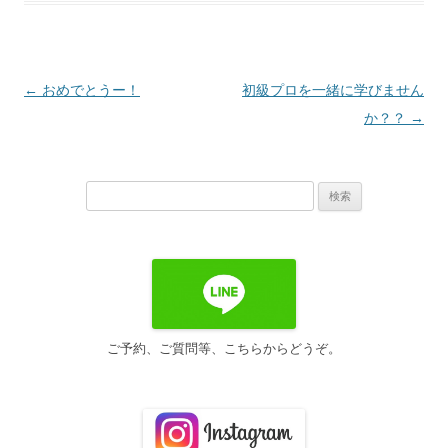
投
←
おめでとうー！
初級プロを一緒に学びません
稿
か？？
→
ナ
ビ
検
ゲ
索:
ー
シ
ョ
ン
ご予約、ご質問等、こちらからどうぞ。