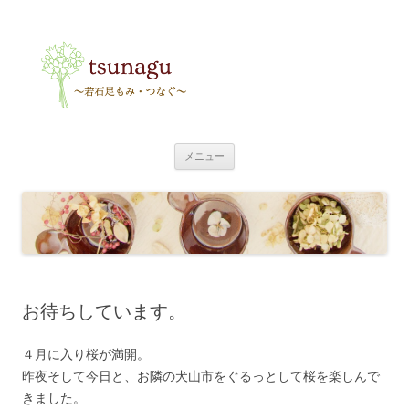
tsunagu
〜足もみ・つなぐ〜
コ
メニュー
ン
テ
ン
ツ
へ
ス
キ
ッ
プ
お待ちしています。
４月に入り桜が満開。
昨夜そして今日と、お隣の犬山市をぐるっとして桜を楽しんで
きました。