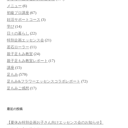
メニュー
(6)
初級プロ講座
(67)
妊活サポートコース
(3)
学び
(14)
日々の暮らし
(22)
特別企画エッセンス会
(21)
若石ローラー
(11)
親子足もみ教室
(24)
親子足もみ教室レポート
(17)
講座
(15)
足もみ
(579)
足もみ&フラワーエッセンスコラボレポート
(72)
足もみご感想
(17)
最近の投稿
【夏休み特別企画お子さん向けエッセンス会のお知らせ】