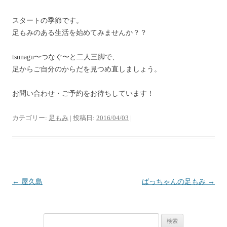
スタートの季節です。
足もみのある生活を始めてみませんか？？
tsunagu〜つなぐ〜と二人三脚で、
足からご自分のからだを見つめ直しましょう。
お問い合わせ・ご予約をお待ちしています！
カテゴリー:
足もみ
| 投稿日:
2016/04/03
|
投
←
屋久島
ばっちゃんの足もみ
→
稿
ナ
検
ビ