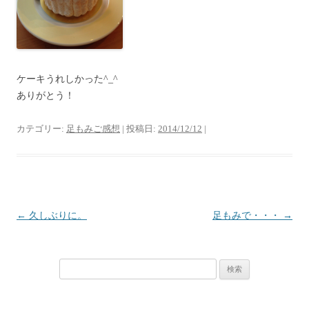
ケーキうれしかった^_^
ありがとう！
カテゴリー:
足もみご感想
| 投稿日:
2014/12/12
|
投
←
久しぶりに。
足もみで・・・
→
稿
ナ
検
ビ
索:
ゲ