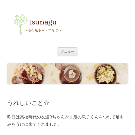
tsunagu
〜足もみ・つなぐ〜
コ
メニュー
ン
テ
ン
ツ
へ
ス
キ
ッ
プ
うれしいこと☆
昨日は高校時代の友達Rちゃんが１歳の息子くんをつれて足も
みをうけに来てくれました。