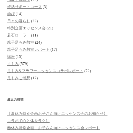
妊活サポートコース
(3)
学び
(14)
日々の暮らし
(22)
特別企画エッセンス会
(21)
若石ローラー
(11)
親子足もみ教室
(24)
親子足もみ教室レポート
(17)
講座
(15)
足もみ
(579)
足もみ&フラワーエッセンスコラボレポート
(72)
足もみご感想
(17)
最近の投稿
【夏休み特別企画お子さん向けエッセンス会のお知らせ】
コラボで心と体をラクに
春休み特別企画 お子さん向けエッセンス会レポート