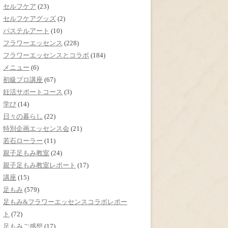
セルフケア
(23)
セルフケアグッズ
(2)
パステルアート
(10)
フラワーエッセンス
(228)
フラワーエッセンスとコラボ
(184)
メニュー
(6)
初級プロ講座
(67)
妊活サポートコース
(3)
学び
(14)
日々の暮らし
(22)
特別企画エッセンス会
(21)
若石ローラー
(11)
親子足もみ教室
(24)
親子足もみ教室レポート
(17)
講座
(15)
足もみ
(579)
足もみ&フラワーエッセンスコラボレポー
ト
(72)
足もみご感想
(17)