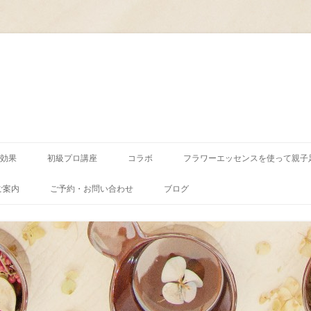
コ
ン
効果
初級プロ講座
コラボ
フラワーエッセンスを使って親子
テ
ン
ツ
ご案内
ご予約・お問い合わせ
ブログ
へ
ス
キ
ッ
プ