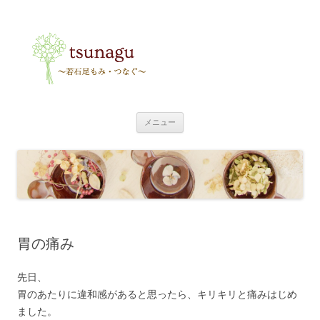
tsunagu
〜足もみ・つなぐ〜
コ
メニュー
ン
テ
ン
ツ
へ
ス
キ
ッ
プ
胃の痛み
先日、
胃のあたりに違和感があると思ったら、キリキリと痛みはじめ
ました。