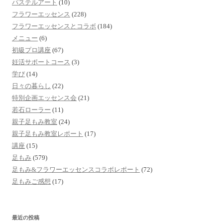
パステルアート
(10)
フラワーエッセンス
(228)
フラワーエッセンスとコラボ
(184)
メニュー
(6)
初級プロ講座
(67)
妊活サポートコース
(3)
学び
(14)
日々の暮らし
(22)
特別企画エッセンス会
(21)
若石ローラー
(11)
親子足もみ教室
(24)
親子足もみ教室レポート
(17)
講座
(15)
足もみ
(579)
足もみ&フラワーエッセンスコラボレポート
(72)
足もみご感想
(17)
最近の投稿