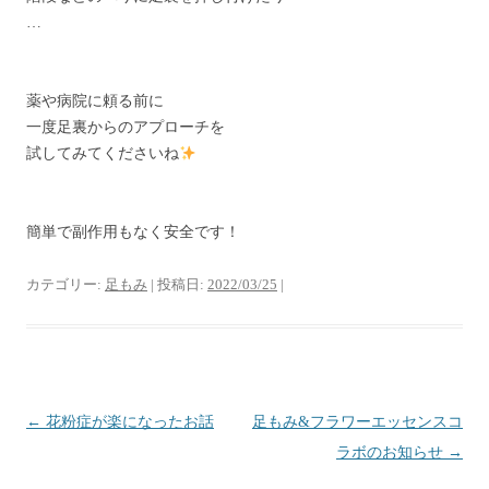
…
薬や病院に頼る前に
一度足裏からのアプローチを
試してみてくださいね
簡単で副作用もなく安全です！
カテゴリー:
足もみ
| 投稿日:
2022/03/25
|
投
←
花粉症が楽になったお話
足もみ&フラワーエッセンスコ
稿
ラボのお知らせ
→
ナ