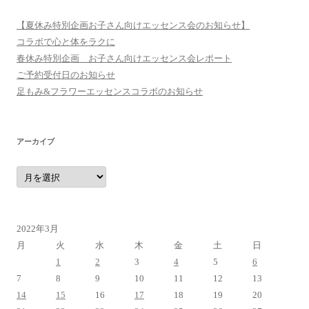
【夏休み特別企画お子さん向けエッセンス会のお知らせ】
コラボで心と体をラクに
春休み特別企画 お子さん向けエッセンス会レポート
ご予約受付日のお知らせ
足もみ&フラワーエッセンスコラボのお知らせ
アーカイブ
ア
ー
カ
イ
ブ
2022年3月
月
火
水
木
金
土
日
1
2
3
4
5
6
7
8
9
10
11
12
13
14
15
16
17
18
19
20