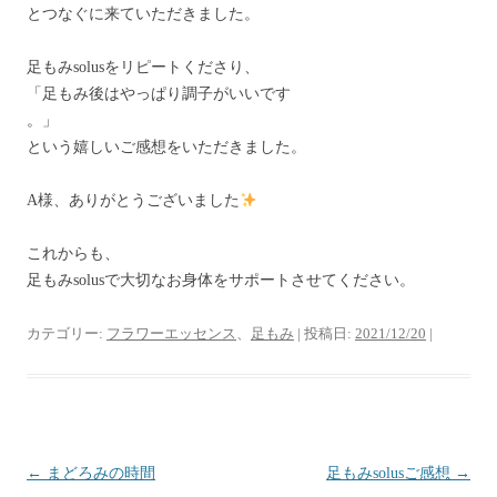
とつなぐに来ていただきました。
足もみsolusをリピートくださり、
「足もみ後はやっぱり調子がいいです
。」
という嬉しいご感想をいただきました。
A様、ありがとうございました
これからも、
足もみsolusで大切なお身体をサポートさせてください。
カテゴリー:
フラワーエッセンス
、
足もみ
| 投稿日:
2021/12/20
|
投
←
まどろみの時間
足もみsolusご感想
→