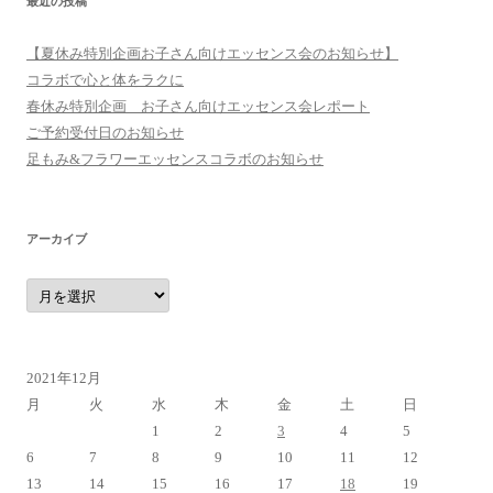
最近の投稿
【夏休み特別企画お子さん向けエッセンス会のお知らせ】
コラボで心と体をラクに
春休み特別企画 お子さん向けエッセンス会レポート
ご予約受付日のお知らせ
足もみ&フラワーエッセンスコラボのお知らせ
アーカイブ
ア
ー
カ
イ
ブ
2021年12月
月
火
水
木
金
土
日
1
2
3
4
5
6
7
8
9
10
11
12
13
14
15
16
17
18
19