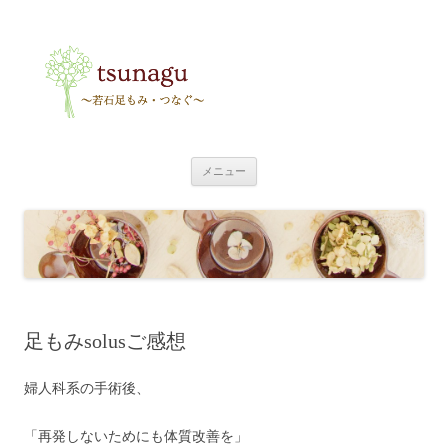
tsunagu
〜足もみ・つなぐ〜
コ
メニュー
ン
テ
ン
ツ
へ
ス
キ
ッ
プ
足もみsolusご感想
婦人科系の手術後、
「再発しないためにも体質改善を」