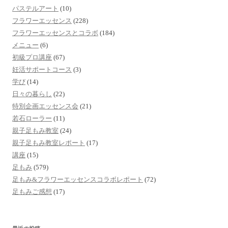
パステルアート
(10)
フラワーエッセンス
(228)
フラワーエッセンスとコラボ
(184)
メニュー
(6)
初級プロ講座
(67)
妊活サポートコース
(3)
学び
(14)
日々の暮らし
(22)
特別企画エッセンス会
(21)
若石ローラー
(11)
親子足もみ教室
(24)
親子足もみ教室レポート
(17)
講座
(15)
足もみ
(579)
足もみ&フラワーエッセンスコラボレポート
(72)
足もみご感想
(17)