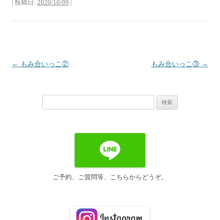
| 投稿日:
2020/10/09
|
投
←
もみ合いっこ②
もみ合いっこ③
→
稿
ナ
検
ビ
索:
ゲ
ー
シ
ョ
ン
ご予約、ご質問等、こちらからどうぞ。