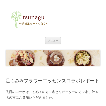
tsunagu
〜足もみ・つなぐ〜
コ
メニュー
ン
テ
ン
ツ
へ
ス
キ
ッ
プ
足もみ&フラワーエッセンスコラボレポート
先日のコラボは、初めての方２名とリピーターの方２名、計４
名の方にご参加いただきました。