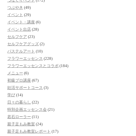
つなぐイベント
(172)
つぶやき
(49)
イベント
(29)
イベント・講座
(6)
イベント出店
(28)
セルフケア
(23)
セルフケアグッズ
(2)
パステルアート
(10)
フラワーエッセンス
(228)
フラワーエッセンスとコラボ
(184)
メニュー
(6)
初級プロ講座
(67)
妊活サポートコース
(3)
学び
(14)
日々の暮らし
(22)
特別企画エッセンス会
(21)
若石ローラー
(11)
親子足もみ教室
(24)
親子足もみ教室レポート
(17)