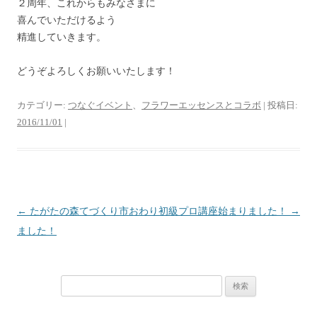
２周年、これからもみなさまに
喜んでいただけるよう
精進していきます。
どうぞよろしくお願いいたします！
カテゴリー:
つなぐイベント
、
フラワーエッセンスとコラボ
| 投稿日:
2016/11/01
|
投
←
たがたの森てづくり市おわり
初級プロ講座始まりました！
→
稿
ました！
ナ
ビ
検
ゲ
索:
ー