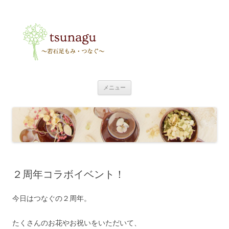
tsunagu
〜足もみ・つなぐ〜
コ
メニュー
ン
テ
ン
ツ
へ
ス
キ
ッ
プ
２周年コラボイベント！
今日はつなぐの２周年。
たくさんのお花やお祝いをいただいて、