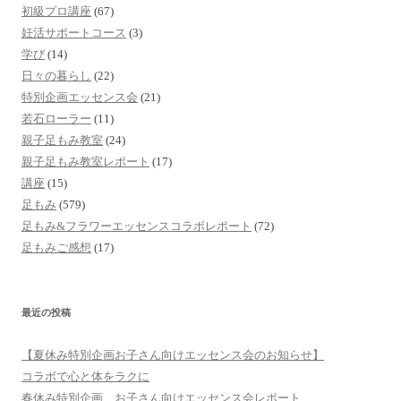
初級プロ講座
(67)
妊活サポートコース
(3)
学び
(14)
日々の暮らし
(22)
特別企画エッセンス会
(21)
若石ローラー
(11)
親子足もみ教室
(24)
親子足もみ教室レポート
(17)
講座
(15)
足もみ
(579)
足もみ&フラワーエッセンスコラボレポート
(72)
足もみご感想
(17)
最近の投稿
【夏休み特別企画お子さん向けエッセンス会のお知らせ】
コラボで心と体をラクに
春休み特別企画 お子さん向けエッセンス会レポート