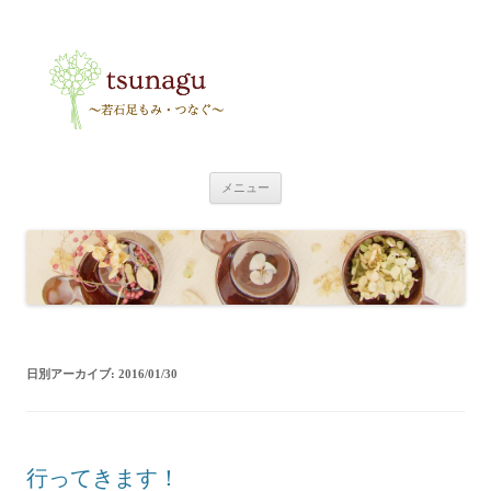
tsunagu
〜足もみ・つなぐ〜
コ
メニュー
ン
テ
ン
ツ
へ
ス
キ
ッ
プ
日別アーカイブ:
2016/01/30
行ってきます！