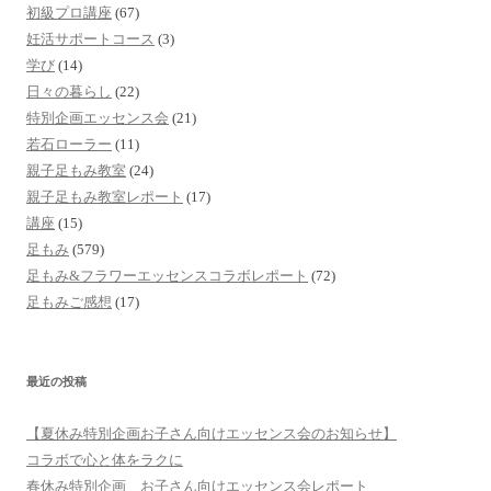
初級プロ講座
(67)
妊活サポートコース
(3)
学び
(14)
日々の暮らし
(22)
特別企画エッセンス会
(21)
若石ローラー
(11)
親子足もみ教室
(24)
親子足もみ教室レポート
(17)
講座
(15)
足もみ
(579)
足もみ&フラワーエッセンスコラボレポート
(72)
足もみご感想
(17)
最近の投稿
【夏休み特別企画お子さん向けエッセンス会のお知らせ】
コラボで心と体をラクに
春休み特別企画 お子さん向けエッセンス会レポート