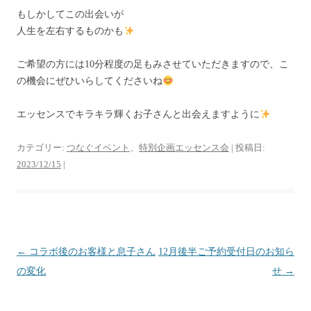
もしかしてこの出会いが
人生を左右するものかも
ご希望の方には10分程度の足もみさせていただきますので、こ
の機会にぜひいらしてくださいね
エッセンスでキラキラ輝くお子さんと出会えますように
カテゴリー:
つなぐイベント
、
特別企画エッセンス会
| 投稿日:
2023/12/15
|
投
←
コラボ後のお客様と息子さん
12月後半ご予約受付日のお知ら
稿
の変化
せ
→
ナ
ビ