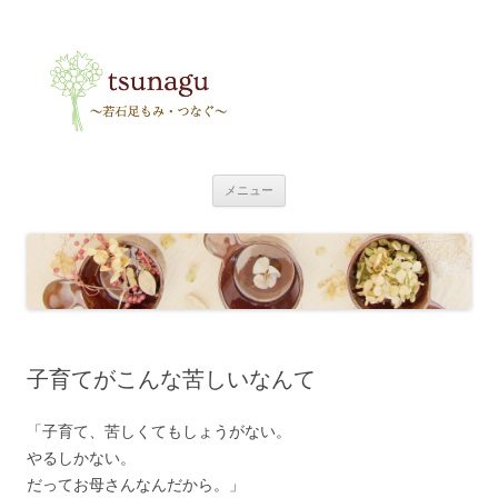
tsunagu
〜足もみ・つなぐ〜
コ
メニュー
ン
テ
ン
ツ
へ
ス
キ
ッ
プ
子育てがこんな苦しいなんて
「子育て、苦しくてもしょうがない。
やるしかない。
だってお母さんなんだから。」