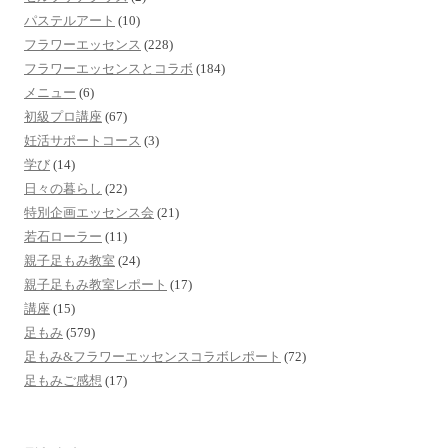
パステルアート
(10)
フラワーエッセンス
(228)
フラワーエッセンスとコラボ
(184)
メニュー
(6)
初級プロ講座
(67)
妊活サポートコース
(3)
学び
(14)
日々の暮らし
(22)
特別企画エッセンス会
(21)
若石ローラー
(11)
親子足もみ教室
(24)
親子足もみ教室レポート
(17)
講座
(15)
足もみ
(579)
足もみ&フラワーエッセンスコラボレポート
(72)
足もみご感想
(17)