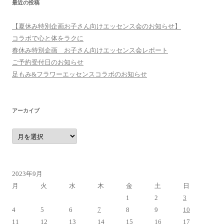
最近の投稿
【夏休み特別企画お子さん向けエッセンス会のお知らせ】
コラボで心と体をラクに
春休み特別企画 お子さん向けエッセンス会レポート
ご予約受付日のお知らせ
足もみ&フラワーエッセンスコラボのお知らせ
アーカイブ
ア
ー
カ
イ
ブ
2023年9月
月
火
水
木
金
土
日
1
2
3
4
5
6
7
8
9
10
11
12
13
14
15
16
17