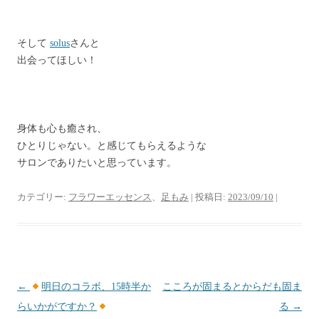
そして
solus
さんと
出会ってほしい！
身体も心も癒され、
ひとりじゃない。と感じてもらえるような
サロンでありたいと思っています。
カテゴリー:
フラワーエッセンス
、
足もみ
| 投稿日:
2023/09/10
|
投
←
明日のコラボ、15時半か
こころが固まるとからだも固ま
稿
らいかがですか？
る
→