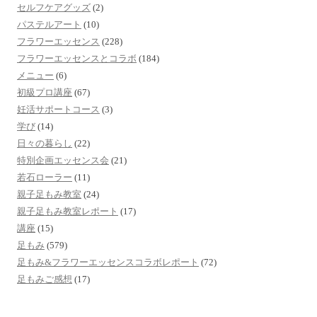
セルフケアグッズ
(2)
パステルアート
(10)
フラワーエッセンス
(228)
フラワーエッセンスとコラボ
(184)
メニュー
(6)
初級プロ講座
(67)
妊活サポートコース
(3)
学び
(14)
日々の暮らし
(22)
特別企画エッセンス会
(21)
若石ローラー
(11)
親子足もみ教室
(24)
親子足もみ教室レポート
(17)
講座
(15)
足もみ
(579)
足もみ&フラワーエッセンスコラボレポート
(72)
足もみご感想
(17)