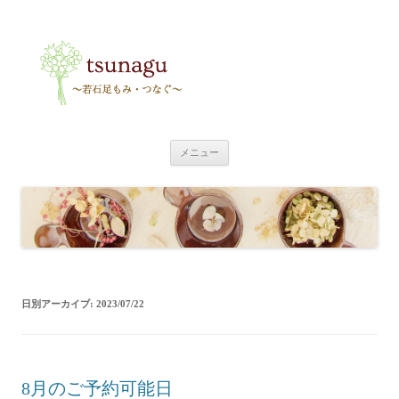
tsunagu
〜足もみ・つなぐ〜
コ
メニュー
ン
テ
ン
ツ
へ
ス
キ
ッ
プ
日別アーカイブ:
2023/07/22
8月のご予約可能日