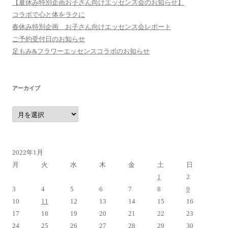
【夏休み特別企画お子さん向けエッセンス会のお知らせ】
コラボで心と体をラクに
春休み特別企画 お子さん向けエッセンス会レポート
ご予約受付日のお知らせ
足もみ&フラワーエッセンスコラボのお知らせ
アーカイブ
ア
ー
カ
イ
ブ
2022年1月
月
火
水
木
金
土
日
1
2
3
4
5
6
7
8
9
10
11
12
13
14
15
16
17
18
19
20
21
22
23
24
25
26
27
28
29
30