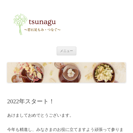
tsunagu
〜足もみ・つなぐ〜
コ
メニュー
ン
テ
ン
ツ
へ
ス
キ
ッ
プ
2022年スタート！
あけましておめでとうございます。
今年も精進し、みなさまのお役に立てますよう頑張って参りま