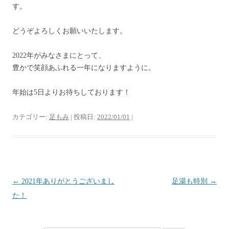
す。
どうぞよろしくお願いいたします。
2022年がみなさまにとって、
豊かで笑顔あふれる一年になりますように。
年始は5日よりお待ちしております！
カテゴリー:
足もみ
| 投稿日:
2022/01/01
|
投
←
2021年ありがとうございまし
足湯も特別
→
稿
た！
ナ
ビ