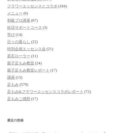
フラワーエッセンスとコラボ
(184)
メニュー
(6)
初級プロ講座
(67)
妊活サポートコース
(3)
学び
(14)
日々の暮らし
(22)
特別企画エッセンス会
(21)
若石ローラー
(11)
親子足もみ教室
(24)
親子足もみ教室レポート
(17)
講座
(15)
足もみ
(579)
足もみ&フラワーエッセンスコラボレポート
(72)
足もみご感想
(17)
最近の投稿