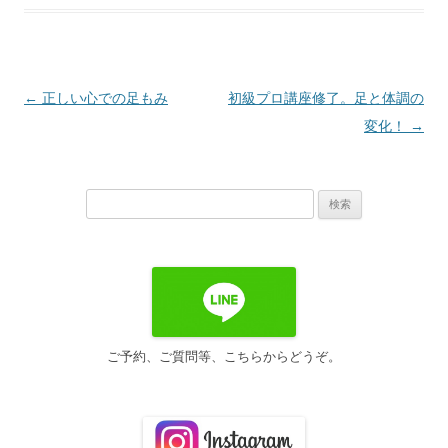
投
←
正しい心での足もみ
初級プロ講座修了。足と体調の
稿
変化！
→
ナ
ビ
検
ゲ
索:
ー
シ
ョ
ン
ご予約、ご質問等、こちらからどうぞ。