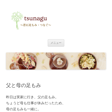
tsunagu
〜足もみ・つなぐ〜
コ
メニュー
ン
テ
ン
ツ
へ
ス
キ
ッ
プ
父と母の足もみ
昨日は実家に行き、父の足もみ。
ちょうど母も仕事が休みだったため、
母の足もみも一緒に。