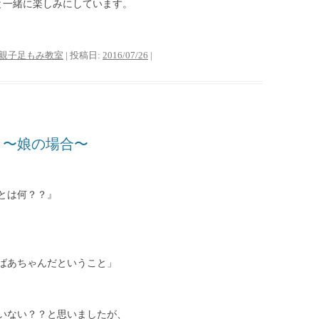
んと一緒に楽しみにしています。
親子足もみ教室
| 投稿日:
2016/07/26
|
と〜娘の場合〜
とは何？？』
ばあちゃんだということ」
いない？？と思いましたが、