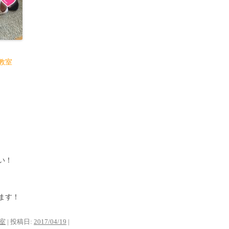
教室
い！
ます！
室
| 投稿日:
2017/04/19
|