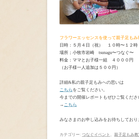
フラワーエッセンスを使って親子足もみ
日時：５月４日（祝） １０時〜１２時
場所；小牧市岩崎 tsunagu〜つなぐ〜
料金：ママとお子様一組 ４０００円
（お子様一人追加は５００円）
詳細&私の親子足もみへの思いは
こちら
をご覧ください。
今までの開催レポートもぜひご覧くださ
→
こちら
みなさまのお申し込みをお待ちしており
カテゴリー:
つなぐイベント
、
親子足もみ教