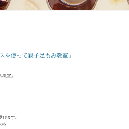
センスを使って親子足もみ教室」
み教室』
選びます。
のを