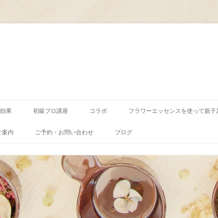
コ
ン
効果
初級プロ講座
コラボ
フラワーエッセンスを使って親子
テ
ン
ツ
ご案内
ご予約・お問い合わせ
ブログ
へ
ス
キ
ッ
プ