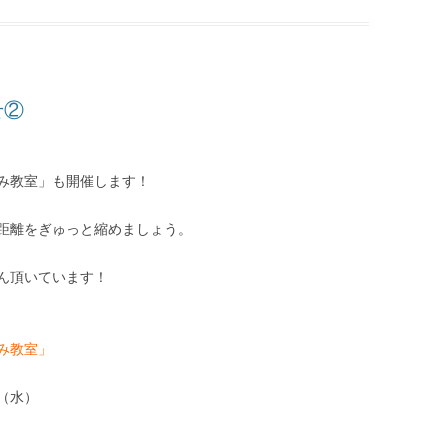
せ②
み教室」も開催します！
距離をぎゅっと縮めましょう。
ん頂いています！
み教室」
日（水）