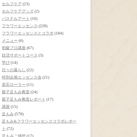
セルフケア
(23)
セルフケアグッズ
(2)
パステルアート
(10)
フラワーエッセンス
(228)
フラワーエッセンスとコラボ
(184)
メニュー
(6)
初級プロ講座
(67)
妊活サポートコース
(3)
学び
(14)
日々の暮らし
(22)
特別企画エッセンス会
(21)
若石ローラー
(11)
親子足もみ教室
(24)
親子足もみ教室レポート
(17)
講座
(15)
足もみ
(579)
足もみ&フラワーエッセンスコラボレポー
ト
(72)
足もみご感想
(17)