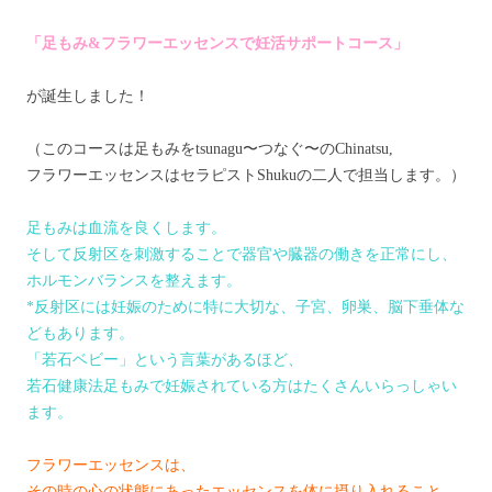
「足もみ&フラワーエッセンスで妊活サポートコース」
が誕生しました！
（このコースは足もみをtsunagu〜つなぐ〜のChinatsu,
フラワーエッセンスはセラピストShukuの二人で担当します。）
足もみは血流を良くします。
そして反射区を刺激することで器官や臓器の働きを正常にし、
ホルモンバランスを整えます。
*反射区には妊娠のために特に大切な、子宮、卵巣、脳下垂体な
どもあります。
「若石ベビー」という言葉があるほど、
若石健康法足もみで妊娠されている方はたくさんいらっしゃい
ます。
フラワーエッセンスは、
その時の心の状態にあったエッセンスを体に摂り入れること