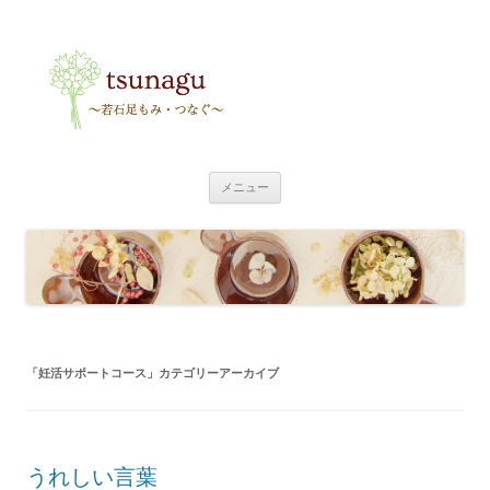
tsunagu
〜足もみ・つなぐ〜
コ
メニュー
ン
テ
ン
ツ
へ
ス
キ
ッ
プ
「
妊活サポートコース
」カテゴリーアーカイブ
うれしい言葉