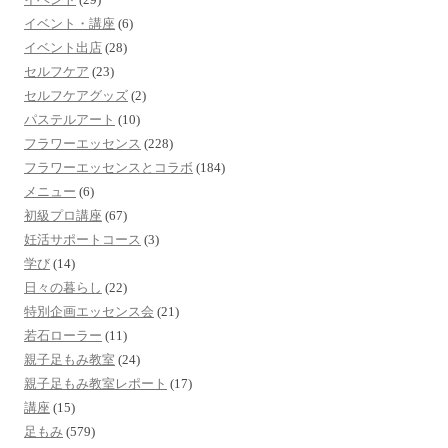
イベント・講座
(6)
イベント出店
(28)
セルフケア
(23)
セルフケアグッズ
(2)
パステルアート
(10)
フラワーエッセンス
(228)
フラワーエッセンスとコラボ
(184)
メニュー
(6)
初級プロ講座
(67)
妊活サポートコース
(3)
学び
(14)
日々の暮らし
(22)
特別企画エッセンス会
(21)
若石ローラー
(11)
親子足もみ教室
(24)
親子足もみ教室レポート
(17)
講座
(15)
足もみ
(579)